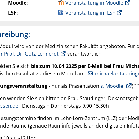
Moodle:
Veranstaltung in Moodle
LSF:
Veranstaltung im LSF
hreibung:
Modul wird von der Medizinischen Fakultät angeboten. Für 
r Prof. Dr. Götz Lehnerdt
verantwortlich.
elden Sie sich
bis zum 10.04.2025 per E-Mail bei Frau Mich
ischen Fakultät zu diesem Modul an:
michaela.staudinge
rungsveranstaltung
- nur als Präsentation
s. Moodle
(P
gen wenden Sie sich bitten an Frau Staudinger, Dekanatsge
essen.de
,
Dienstags + Donnerstags 9:00-15:30h
rlesungstermine finden im
Lehr-Lern-Zentrum (LLZ) der Medi
nde Räume (genaue Rauminfo jeweils an der digitalen Infota
 10 s.t. -12 Uhr