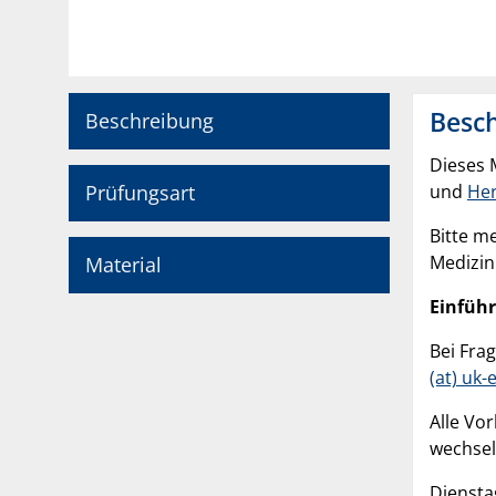
Besc
Beschreibung
Dieses 
Prüfungsart
und
Her
Bitte m
Medizin
Material
Einfüh
Bei Fra
(at) uk-
Alle Vo
wechsel
Dienstag