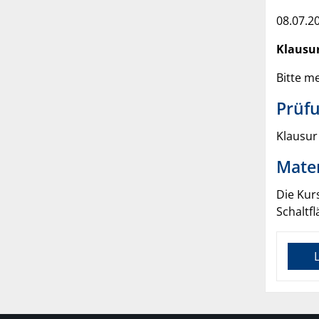
08.07.2
Klausu
Bitte m
Prüfu
Klausur
Mater
Die Kur
Schaltfl
L