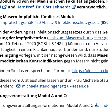
Modul wird von der Medizinischen Fakultät angeboten. 
i
und
Herr Prof. Dr. Götz Lehnerdt
verantwortlich.
 Masern-Impfpflicht für dieses Modul:
Impfpflicht gemäß §20 Absatz 9 Infektionsschutzgesetz (IfS
 der Änderung des Infektionsschutzgesetzes durch das
Ge
kung der Impfprävention
(
Link zum Masernschutzgesetz gem
m 10. Februar 2020 (BGBl. I, S 148 ff.) können zu den Vera
 Tätigkeit in einem Krankenhaus verbunden sind, nur Studi
heinigung
vorlegen, mit der nachgewiesen wird, dass
Mase
r
medizinischen Kontraindikation
gegen Masern nicht gei
finden Sie das entsprechende Formular:
https://uk-essen.
ieses vom Arzt ausfüllen lassen und an Frau Michaela Stau
usenden:
michaela.staudinger (at) uk-essen.de
rungsveranstaltung Modul A und C:
hrungsveranstaltungsinformationen Modul A und C
find