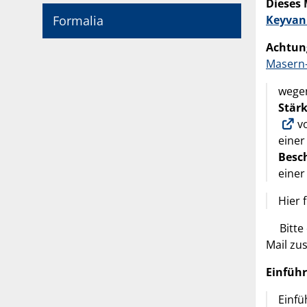
Dieses 
Formalia
Keyvan
Achtung
Masern-
wegen
Stär
vo
einer
Besc
eine
Hier 
Bitte d
Mail z
Einfüh
Einfü