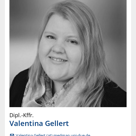
Dipl.-Kffr.
Valentina
Gellert
Valentina.Gellert (at) medman.uni-due.de